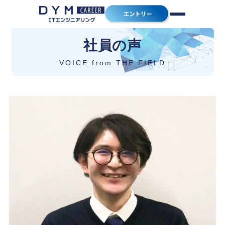
社員の声
VOICE from THE FIELD