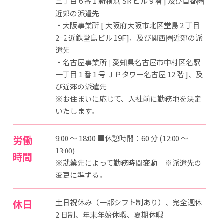
三丁目 6 番 1 新横浜 SR ビル 9 階 ] 及び首都圏
近郊の派遣先
・大阪事業所 [ 大阪府大阪市北区堂島 2 丁目
2−2 近鉄堂島ビル 19F]、及び関西圏近郊の派
遣先
・名古屋事業所 [ 愛知県名古屋市中村区名駅
一丁目 1 番 1 号 ＪＰタワー名古屋 12 階 ]、及
び近郊の派遣先
※お住まいに応じて、入社前に勤務地を決定
いたします。
労働
9:00 ～ 18:00 ■休憩時間：60 分 (12:00 ～
13:00)
時間
※就業先によって勤務時間変動 ※派遣先の
変更に準ずる。
休日
土日祝休み（一部シフト制あり）、完全週休
2 日制、年末年始休暇、夏期休暇