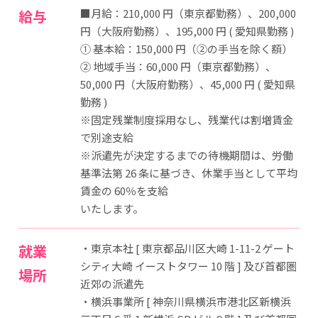
給与
■月給：210,000 円（東京都勤務）、200,000
円（大阪府勤務）、195,000 円 ( 愛知県勤務 )
➀ 基本給：150,000 円（➁の手当を除く額）
➁ 地域手当：60,000 円（東京都勤務）、
50,000 円（大阪府勤務）、45,000 円 ( 愛知県
勤務 )
※固定残業制度採用なし、残業代は割増賃金
で別途支給
※派遣先が決定するまでの待機期間は、労働
基準法第 26 条に基づき、休業手当として平均
賃金の 60％を支給
いたします。
就業
・東京本社 [ 東京都品川区大崎 1-11-2 ゲート
シティ大崎 イーストタワー 10 階 ] 及び首都圏
場所
近郊の派遣先
・横浜事業所 [ 神奈川県横浜市港北区新横浜