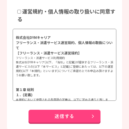
運営規約・個人情報の取り扱いに同意す
る
株式会社DYMキャリア
フリーランス・派遣サービス運営規約、個人情報の取扱につい
て
【フリーランス・派遣サービス運営規約】
フリーランス・派遣サービス利用規約
株式会社DYMキャリア(以下、「当社」と記載)が提供するフリーランス・派
遣サービスの(以下「本サービス」と記載)ご登録にあたっては、以下の運営
規約(以下「本規約」といいます)についてご承諾の上でお申込み頂けますよ
うお願い致します。
第１章 総則
１．(定義)
本規約において使用される各用語の定義は、以下に定める通りと致しま
す。
(１) 本サービス
次の３つのサービスの総称を指します。
a.a.本職業紹介サービス
利用者からお伺いしたヒアリング内容と求人企業が希望する求人条件との
照合、求人情報の提供、電話や面談によるカウンセリング、担当カウンセ