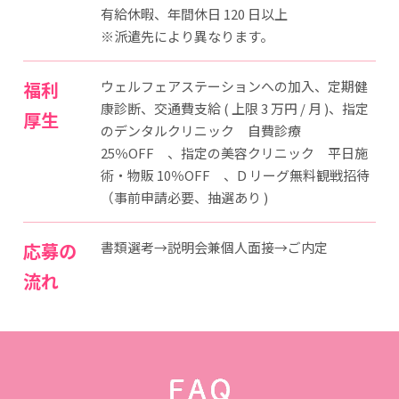
有給休暇、年間休日 120 日以上
※派遣先により異なります。
福利
ウェルフェアステーションへの加入、定期健
康診断、交通費支給 ( 上限 3 万円 / 月 )、指定
厚生
のデンタルクリニック 自費診療
25％OFF 、指定の美容クリニック 平日施
術・物販 10％OFF 、D リーグ無料観戦招待
（事前申請必要、抽選あり )
応募の
書類選考→説明会兼個人面接→ご内定
流れ
FAQ よくある質問